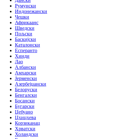
Дански
Румунски
Индонежански
Чешки
Африкаанс
Шведски
Пољски
Баскијски
Каталонски
Есперанто
Хинди
Лао
Албански
Амхарски
Јерменски
Азербејџански
Белоруски
Бенгалски
Босански
Бугарски
Цебуано
Цхицхева
Корзиканац
Хрватски
Холандски