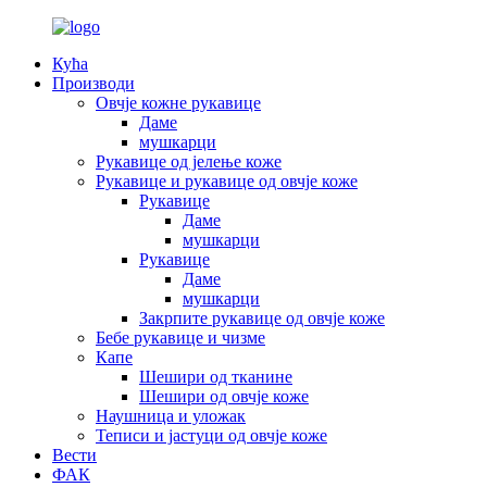
Кућа
Производи
Овчје кожне рукавице
Даме
мушкарци
Рукавице од јелење коже
Рукавице и рукавице од овчје коже
Рукавице
Даме
мушкарци
Рукавице
Даме
мушкарци
Закрпите рукавице од овчје коже
Бебе рукавице и чизме
Капе
Шешири од тканине
Шешири од овчје коже
Наушница и уложак
Теписи и јастуци од овчје коже
Вести
ФАК