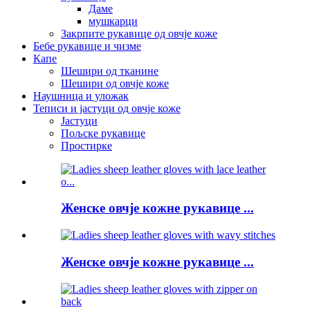
Даме
мушкарци
Закрпите рукавице од овчје коже
Бебе рукавице и чизме
Капе
Шешири од тканине
Шешири од овчје коже
Наушница и уложак
Теписи и јастуци од овчје коже
Јастуци
Пољске рукавице
Простирке
Женске овчје кожне рукавице ...
Женске овчје кожне рукавице ...