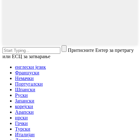
Притисните Ентер за претрагу
или ЕСЦ за затварање
енглески језик
Француски
Немачки
Португалски
Шпански
Руски
Јапански
корејски
Арапски
ирски
Грчки
Турски
Италијан