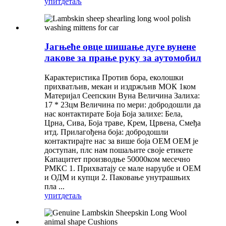
упит
детаљ
Јагњеће овце шишање дуге вунене
лакове за прање руку за аутомобил
Карактеристика Против бора, еколошки
прихватљив, мекан и издржљив МОК 1ком
Материјал Сеепскин Вуна Величина Залиха:
17 * 23цм Величина по мери: добродошли да
нас контактирате Боја Боја залихе: Бела,
Црна, Сива, Боја траве, Крем, Црвена, Смеђа
итд. Прилагођена боја: добродошли
контактирајте нас за више боја ОЕМ ОЕМ је
доступан, плс нам пошаљите своје етикете
Капацитет производње 50000ком месечно
РМКС 1. Прихватају се мале наруџбе и ОЕМ
и ОДМ и купци 2. Паковање унутрашњих
пла ...
упит
детаљ