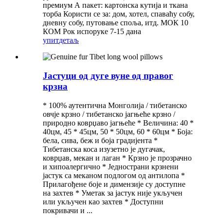
премиум А пакет: картонска кутија и ткана
торба Користи се за: дом, хотел, спаваћу собу,
дневну собу, путовање споља, итд. МОК 10
КОМ Рок испоруке 7-15 дана
упит
детаљ
Јастуци од дуге вуне од правог
крзна
* 100% аутентична Монголија / тибетанско
овчје крзно / тибетанско јагњеће крзно /
природно коврџаво јагњеће * Величина: 40 *
40цм, 45 * 45цм, 50 * 50цм, 60 * 60цм * Боја:
бела, сива, беж и боја градијента *
Тибетанска коса изузетно је дугачак,
коврџав, мекан и лаган * Крзно је прозрачно
и хипоалергично * Једнострани крзнени
јастук са меканом подлогом од антилопа *
Прилагођене боје и димензије су доступне
на захтев * Уметак за јастук није укључен
или укључен као захтев * Доступни
покривачи и ...