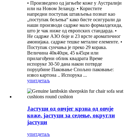
• Произведено од јагњеће коже у Аустралији
или на Новом Зеланду. • Користите
напредни поступак штављења познат као
„поступак бељења“ како бисте осигурали да
наши производи садрже мало формалдехида,
што је чак ниже од европских стандарда. •
Не садрже АЗО боје и 23 врсте ароматичног
амонијака. садрже тешке металне елементе. •
Поступак сунчања је преко 29 корака.
Величина 40к40цм, 45 к45цм или
прилагођени облик квадрата Време
испоруке 30-50 дана након потврде
поруџбине Паковање Спољно паковање:
извоз картона .. Испорука ...
упит
детаљ
Јастуци од овчјег крзна од овчје
коже, јастуци за седење, округли
јастуци
упит
детаљ