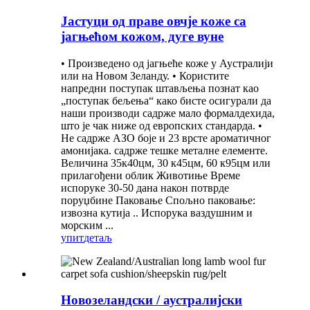
Јастуци од праве овчје коже са
јагњећом кожом, дуге вуне
• Произведено од јагњеће коже у Аустралији
или на Новом Зеланду. • Користите
напредни поступак штављења познат као
„поступак бељења“ како бисте осигурали да
наши производи садрже мало формалдехида,
што је чак ниже од европских стандарда. •
Не садрже АЗО боје и 23 врсте ароматичног
амонијака. садрже тешке металне елементе.
Величина 35к40цм, 30 к45цм, 60 к95цм или
прилагођени облик Животиње Време
испоруке 30-50 дана након потврде
поруџбине Паковање Спољно паковање:
извозна кутија .. Испорука ваздушним и
морским ...
упит
детаљ
Новозеландски / аустралијски