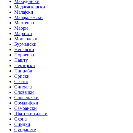
Македонски
Мадагаскарски
Малајски
Малајаламски
Малтешки
Маори
Маратхи
Монголски
Бурмански
Непалски
Норвешки
Пашту
Перзијски
Панџаби
Српски
Сезото
Синхала
Словачки
Словеначки
Сомалијски
Самоански
Шкотски галски
Схона
Синдхи
Сунданесе