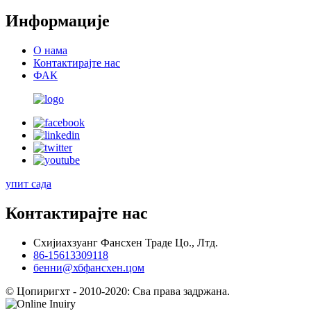
Информације
О нама
Контактирајте нас
ФАК
упит сада
Контактирајте нас
Схијиахзуанг Фансхен Траде Цо., Лтд.
86-15613309118
бенни@хбфансхен.цом
© Цопиригхт - 2010-2020: Сва права задржана.