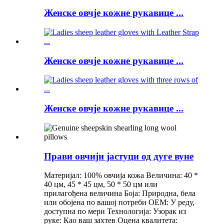
Женске овчје кожне рукавице ...
Женске овчје кожне рукавице ...
Женске овчје кожне рукавице ...
Прави овчији јастуци од дуге вуне
Материјал: 100% овчија кожа Величина: 40 *
40 цм, 45 * 45 цм, 50 * 50 цм или
прилагођена величина Боја: Природна, бела
или обојена по вашој потреби ОЕМ: У реду,
доступна по мери Технологија: Узорак из
руке: Као ваш захтев Оцена квалитета: