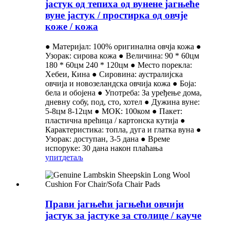
јастук од тепиха од вунене јагњеће
вуне јастук / простирка од овчје
коже / кожа
● Материјал: 100% оригинална овчја кожа ●
Узорак: сирова кожа ● Величина: 90 * 60цм
180 * 60цм 240 * 120цм ● Место порекла:
Хебеи, Кина ● Сировина: аустралијска
овчија и новозеландска овчија кожа ● Боја:
бела и обојена ● Употреба: За уређење дома,
дневну собу, под, сто, хотел ● Дужина вуне:
5-8цм 8-12цм ● МОК: 100ком ● Пакет:
пластична врећица / картонска кутија ●
Карактеристика: топла, дуга и глатка вуна ●
Узорак: доступан, 3-5 дана ● Време
испоруке: 30 дана након плаћања
упит
детаљ
Прави јагњећи јагњећи овчији
јастук за јастуке за столице / кауче