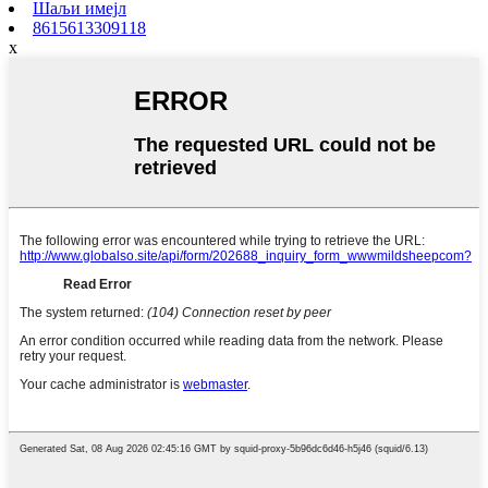
Шаљи имејл
8615613309118
x