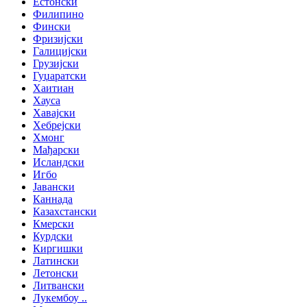
Естонски
Филипино
Фински
Фризијски
Галицијски
Грузијски
Гуџаратски
Хаитиан
Хауса
Хавајски
Хебрејски
Хмонг
Мађарски
Исландски
Игбо
Јавански
Каннада
Казахстански
Кмерски
Курдски
Киргишки
Латински
Летонски
Литвански
Лукембоу ..