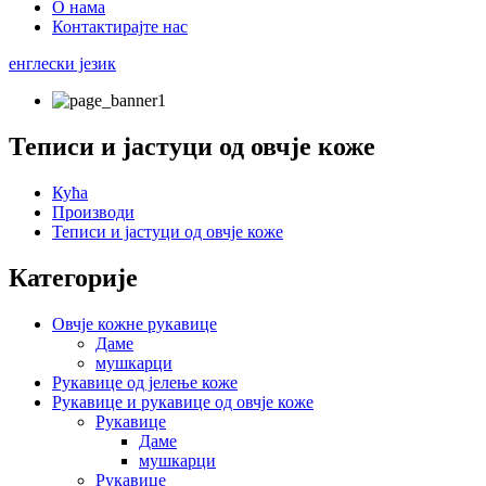
О нама
Контактирајте нас
енглески језик
Теписи и јастуци од овчје коже
Кућа
Производи
Теписи и јастуци од овчје коже
Категорије
Овчје кожне рукавице
Даме
мушкарци
Рукавице од јелење коже
Рукавице и рукавице од овчје коже
Рукавице
Даме
мушкарци
Рукавице